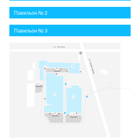
Павильон № 2
Павильон № 3
у
л. Ч
к
а
л
о
в
а
у
л.
Г
ероев Хасана
3
p
пар
к
овка
p
пар
к
овка
2
1
p
p
пар
к
овка
пар
к
овка